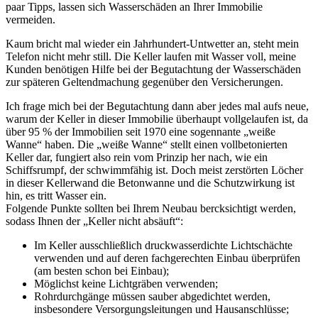
paar Tipps, lassen sich Wasserschäden an Ihrer Immobilie
vermeiden.
Kaum bricht mal wieder ein Jahrhundert-Untwetter an, steht mein
Telefon nicht mehr still. Die Keller laufen mit Wasser voll, meine
Kunden benötigen Hilfe bei der Begutachtung der Wasserschäden
zur späteren Geltendmachung gegenüber den Versicherungen.
Ich frage mich bei der Begutachtung dann aber jedes mal aufs neue,
warum der Keller in dieser Immobilie überhaupt vollgelaufen ist, da
über 95 % der Immobilien seit 1970 eine sogennante „weiße
Wanne“ haben. Die „weiße Wanne“ stellt einen vollbetonierten
Keller dar, fungiert also rein vom Prinzip her nach, wie ein
Schiffsrumpf, der schwimmfähig ist. Doch meist zerstörten Löcher
in dieser Kellerwand die Betonwanne und die Schutzwirkung ist
hin, es tritt Wasser ein.
Folgende Punkte sollten bei Ihrem Neubau bercksichtigt werden,
sodass Ihnen der „Keller nicht absäuft“:
Im Keller ausschließlich druckwasserdichte Lichtschächte
verwenden und auf deren fachgerechten Einbau überprüfen
(am besten schon bei Einbau);
Möglichst keine Lichtgräben verwenden;
Rohrdurchgänge müssen sauber abgedichtet werden,
insbesondere Versorgungsleitungen und Hausanschlüsse;