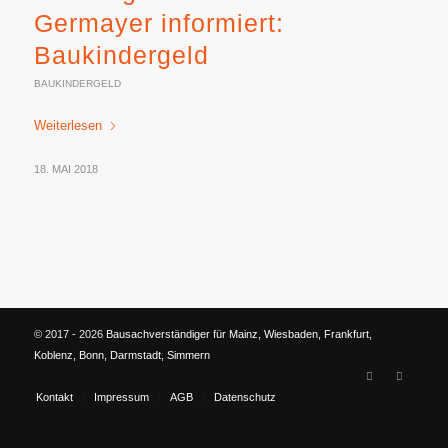
Germayer informiert:
Baukindergeld
BAUKINDERGELD
Weiterlesen
18. MAI 2018
© 2017 - 2026
Bausachverständiger für Mainz, Wiesbaden, Frankfurt,
Koblenz, Bonn, Darmstadt, Simmern
Kontakt
Impressum
AGB
Datenschutz