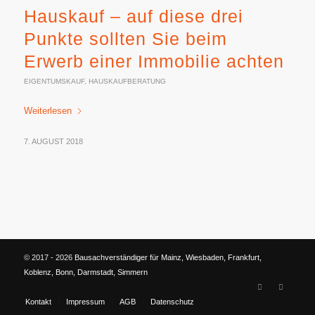
Hauskauf – auf diese drei
Punkte sollten Sie beim
Erwerb einer Immobilie achten
EIGENTUMSKAUF
,
HAUSKAUFBERATUNG
Weiterlesen
7. AUGUST 2018
© 2017 - 2026
Bausachverständiger für Mainz, Wiesbaden, Frankfurt,
Koblenz, Bonn, Darmstadt, Simmern
Kontakt
Impressum
AGB
Datenschutz